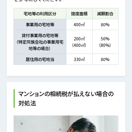
宅地等の利用区分
限度面積
減額割合
事業用の宅地等
400㎡
80%
貸付事業用の宅地等
200㎡
50%
（特定同族会社の事業用宅
（400㎡）
（80%）
地等の場合）
居住用の宅地当
330㎡
80%
マンションの相続税が払えない場合の
対処法