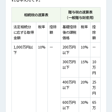
贈与税の速算表
相続税の速算表
（一般贈与財産用）
法定相続分
税率
控除
基礎控除
税率
控
に応ずる取得
額
後の課税
除
金額
価格
額
1,000万円以
10%
ー
200万円
10%
ー
下
以下
300万円
15%
10
以下
万
円
400万円
20%
25
以下
万
円
600万円
30%
65
以下
万