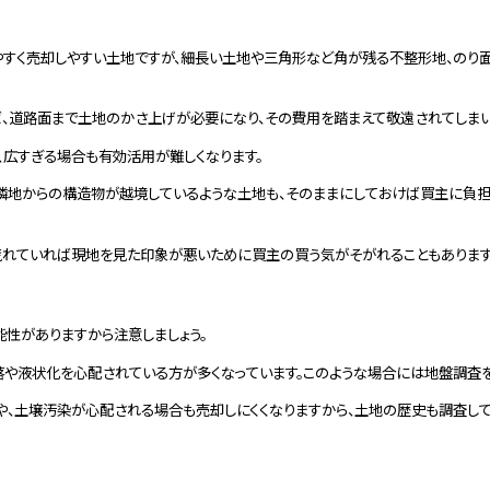
すく売却しやすい土地ですが、細長い土地や三角形など角が残る不整形地、のり
ば、道路面まで土地のかさ上げが必要になり、その費用を踏まえて敬遠されてしまい
、広すぎる場合も有効活用が難しくなります。
隣地からの構造物が越境しているような土地も、そのままにしておけば買主に負
れていれば現地を見た印象が悪いために買主の買う気がそがれることもありますか
性がありますから注意しましょう。
や液状化を心配されている方が多くなっています。このような場合には地盤調査を
や、土壌汚染が心配される場合も売却しにくくなりますから、土地の歴史も調査して