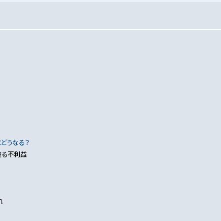
どうなる？
被る不利益
れ