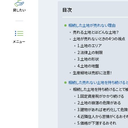
目次
貸したい
相続した土地が売れない理由
売れる土地とはどんな土地？
土地が売れないときの4つの視点
メニュー
1.土地のエリア
2.法律上の制限
3.土地の形状
4.土地の地盤
生産緑地は売却に注意！
相続した売れない土地を持ち続けると
相続した土地を持ち続けることで
1.固定資産税がかかり続ける
2.土地の崩落の危険がある
3.建物があれば老朽化して危険
4.近隣住人から苦情がくるおそ
5.価格が下落するおそれ