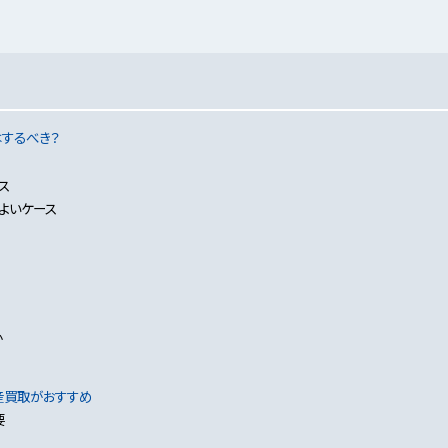
するべき？
ス
よいケース
か
産買取がおすすめ
要