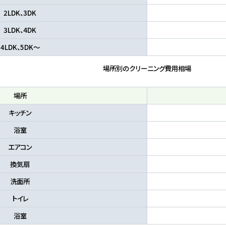
2LDK、3DK
3LDK、4DK
4LDK、5DK～
場所別のクリーニング費用相場
場所
キッチン
浴室
エアコン
換気扇
洗面所
トイレ
浴室