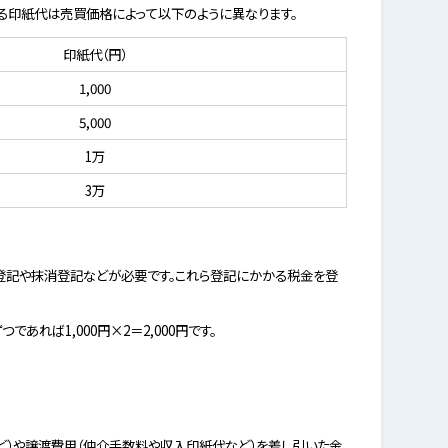
る印紙代は売買価格によって以下のように異なります。
印紙代（円）
1,000
5,000
1万
3万
登記や抹消登記などが必要です。これら登記にかかる税金を登
れば1,000円×2＝2,000円です。
ど）や譲渡費用（仲介手数料や収入印紙代など）を差し引いた金