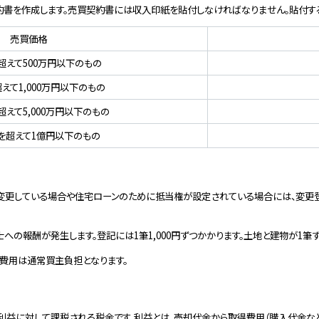
書を作成します。売買契約書には収入印紙を貼付しなければなりません。貼付す
売買価格
を超えて500万円以下のもの
超えて1,000万円以下のもの
を超えて5,000万円以下のもの
万円を超えて1億円以下のもの
変更している場合や住宅ローンのために抵当権が設定されている場合には、変更
報酬が発生します。登記には1筆1,000円ずつかかります。土地と建物が1筆ずつであ
費用は通常買主負担となります。
利益に対して課税される税金です。利益とは、売却代金から取得費用（購入代金な