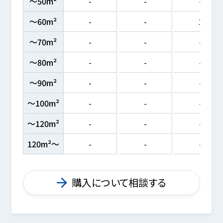
～50m²
-
-
-
～60m²
-
-
1
～70m²
-
-
-
～80m²
-
-
-
～90m²
-
-
-
～100m²
-
-
-
～120m²
-
-
-
120m²～
-
-
-
購入について相談する