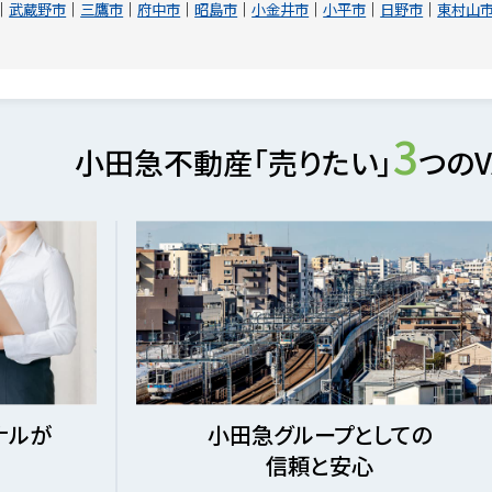
武蔵野市
三鷹市
府中市
昭島市
小金井市
小平市
日野市
東村山
3
小田急不動産「売りたい」
つのV
ナルが
小田急グループとしての
信頼と安心