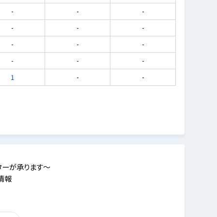
-
-
-
-
-
-
-
-
-
-
-
-
1
-
-
ターが承ります～
情報