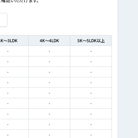
3K～3LDK
4K～4LDK
5K～5LDK以上
-
-
-
-
-
-
-
-
-
-
-
-
-
-
-
-
-
-
-
-
-
-
-
-
-
-
-