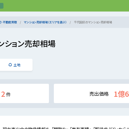
定・不動産買取
マンション売却相場（エリアを選ぶ）
千代田区のマンション売却相場
ンション売却相場
土地
2
1億6
売出価格
件
現在売出中の物件情報を、「間取り」・「専有面積」・「駅徒歩（分）」から