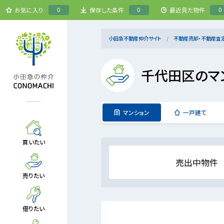
0
0
0
お気に入り
保存した条件
最近見た物件
小田急不動産仲介サイト
不動産売却・不動産査
千代田区のマ
マンション
一戸建て
買いたい
売出中物件
売りたい
借りたい