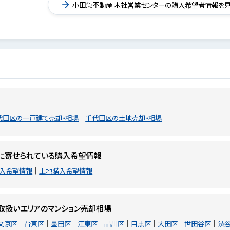
小田急不動産 本社営業センターの購入希望者情報を
代田区の一戸建て売却・相場
千代田区の土地売却・相場
に寄せられている購入希望情報
入希望情報
土地購入希望情報
取扱いエリアのマンション売却相場
文京区
台東区
墨田区
江東区
品川区
目黒区
大田区
世田谷区
渋