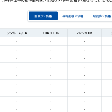
間取り×価格
専有面積×価格
駅徒歩×価格
ワンルーム・1K
1DK・1LDK
2K～2LDK
-
-
-
-
-
-
-
-
-
-
-
-
-
-
-
-
-
-
-
-
-
-
-
-
-
-
-