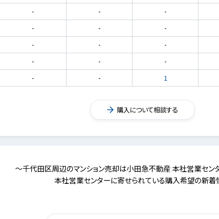
-
-
-
-
-
-
-
-
-
-
-
-
-
-
1
購入について相談する
～千代田区周辺のマンション売却は小田急不動産 本社営業セン
本社営業センターに寄せられている購入希望の新着