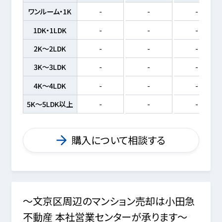
ワンルーム・1K
-
-
-
1DK・1LDK
-
-
-
2K～2LDK
-
-
-
3K～3LDK
-
-
-
4K～4LDK
-
-
-
5K～5LDK以上
-
-
-
購入について相談する
～文京区周辺のマンション売却は小田急
不動産 本社営業センターが承ります～