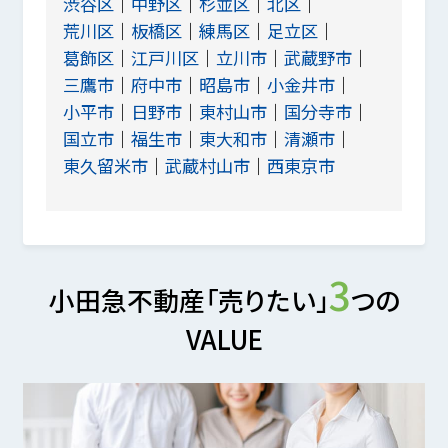
渋谷区
中野区
杉並区
北区
荒川区
板橋区
練馬区
足立区
葛飾区
江戸川区
立川市
武蔵野市
三鷹市
府中市
昭島市
小金井市
小平市
日野市
東村山市
国分寺市
国立市
福生市
東大和市
清瀬市
東久留米市
武蔵村山市
西東京市
3
小田急不動産「売りたい」
つの
VALUE