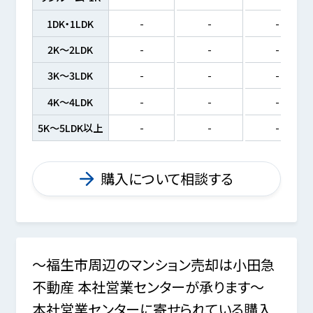
1DK・1LDK
-
-
-
2K～2LDK
-
-
-
3K～3LDK
-
-
-
4K～4LDK
-
-
-
5K～5LDK以上
-
-
-
購入について相談する
～福生市周辺のマンション売却は小田急
不動産 本社営業センターが承ります～
本社営業センターに寄せられている購入