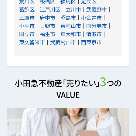
荒川区
板橋区
練馬区
足立区
葛飾区
江戸川区
立川市
武蔵野市
三鷹市
府中市
昭島市
小金井市
小平市
日野市
東村山市
国分寺市
国立市
福生市
東大和市
清瀬市
東久留米市
武蔵村山市
西東京市
3
小田急不動産「売りたい」
つの
VALUE