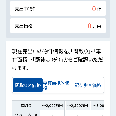
0
売出中物件
件
0
売出価格
万円
現在売出中の物件情報を、「間取り」・「専
有面積」・「駅徒歩（分）」からご確認いただ
けます。
専有面積×価
間取り×価格
駅徒歩×価格
格
間取り
～2,000万円
～2,500万円
～3,000万円
ワンルーム・1K
-
-
-