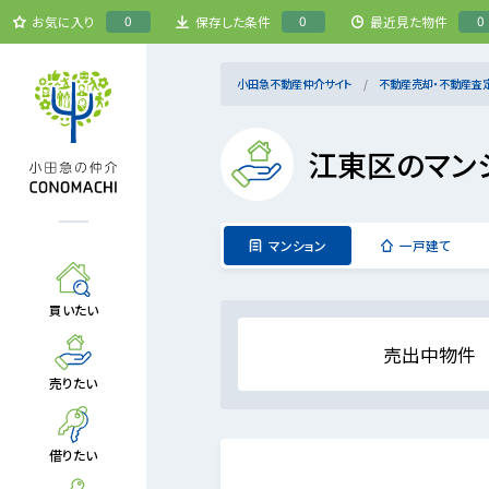
0
0
0
お気に入り
保存した条件
最近見た物件
小田急不動産仲介サイト
不動産売却・不動産査
江東区のマン
マンション
一戸建て
買いたい
売出中物件
売りたい
借りたい