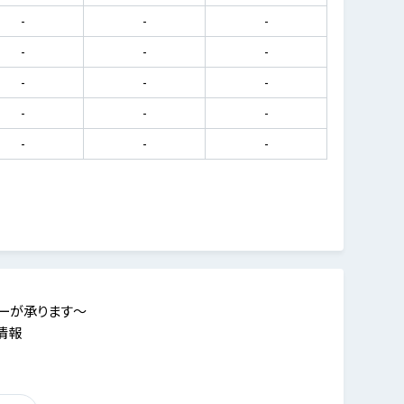
-
-
-
-
-
-
-
-
-
-
-
-
-
-
-
ーが承ります～
情報