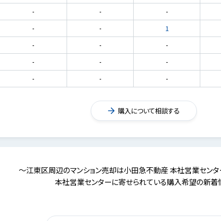
-
-
-
-
-
1
-
-
-
-
-
-
-
-
-
購入について相談する
～江東区周辺のマンション売却は小田急不動産 本社営業センタ
本社営業センターに寄せられている購入希望の新着