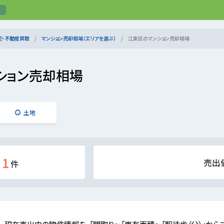
定・不動産買取
マンション売却相場（エリアを選ぶ）
江東区のマンション売却相場
ション売却相場
土地
1
売出
件
現在売出中の物件情報を、「間取り」・「専有面積」・「駅徒歩（分）」から