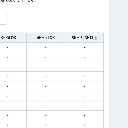
3K～3LDK
4K～4LDK
5K～5LDK以上
-
-
-
-
-
-
-
-
-
-
-
-
-
-
-
-
-
-
-
-
-
-
-
-
-
-
-