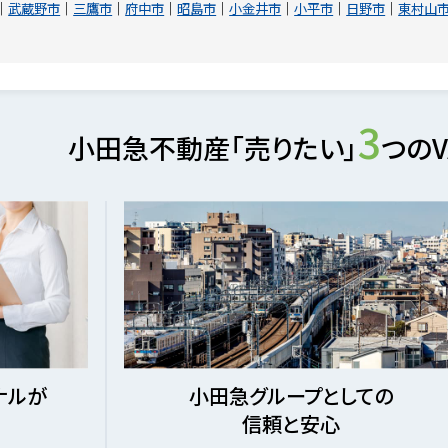
武蔵野市
三鷹市
府中市
昭島市
小金井市
小平市
日野市
東村山
3
小田急不動産「売りたい」
つのV
ナルが
小田急グループとしての
信頼と安心