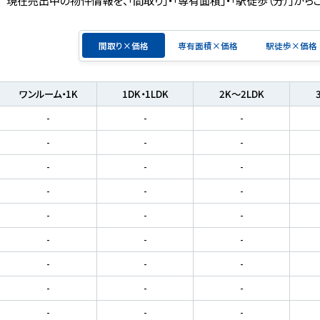
間取り×価格
専有面積×価格
駅徒歩×価格
ワンルーム・1K
1DK・1LDK
2K～2LDK
-
-
-
-
-
-
-
-
-
-
-
-
-
-
-
-
-
-
-
-
-
-
-
-
-
-
-