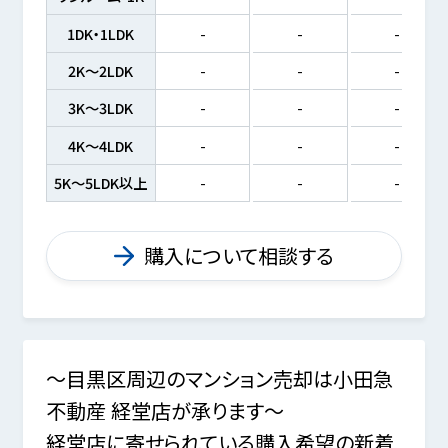
1DK・1LDK
-
-
-
2K～2LDK
-
-
-
3K～3LDK
-
-
-
4K～4LDK
-
-
-
5K～5LDK以上
-
-
-
購入について相談する
～目黒区周辺のマンション売却は小田急
不動産 経堂店が承ります～
経堂店に寄せられている購入希望の新着