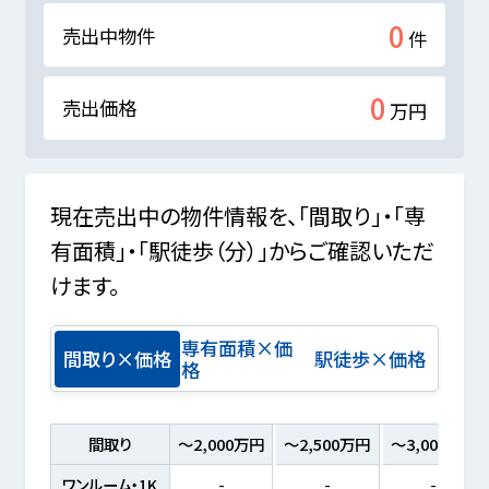
0
売出中物件
件
0
売出価格
万円
現在売出中の物件情報を、「間取り」・「専
有面積」・「駅徒歩（分）」からご確認いただ
けます。
専有面積×価
間取り×価格
駅徒歩×価格
格
間取り
～2,000万円
～2,500万円
～3,000万円
ワンルーム・1K
-
-
-