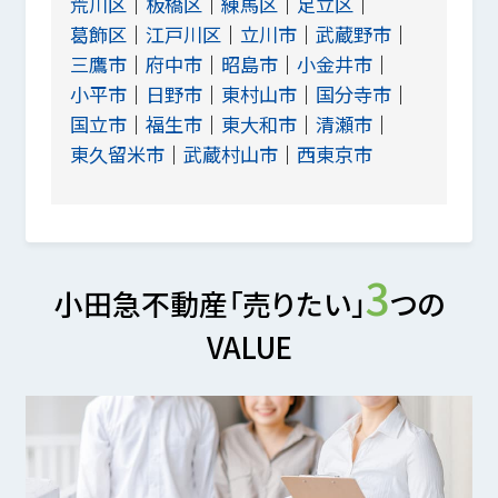
荒川区
板橋区
練馬区
足立区
葛飾区
江戸川区
立川市
武蔵野市
三鷹市
府中市
昭島市
小金井市
小平市
日野市
東村山市
国分寺市
国立市
福生市
東大和市
清瀬市
東久留米市
武蔵村山市
西東京市
3
小田急不動産「売りたい」
つの
VALUE