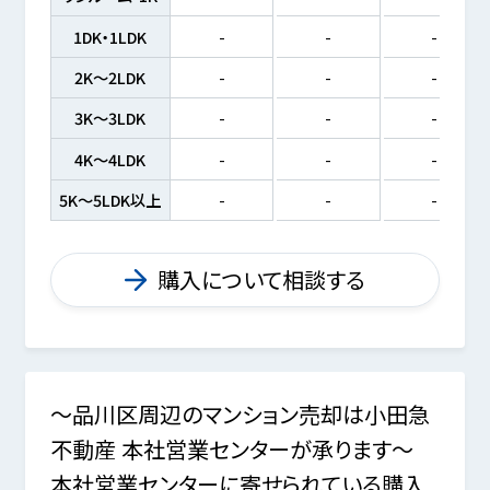
1DK・1LDK
-
-
-
2K～2LDK
-
-
-
3K～3LDK
-
-
-
4K～4LDK
-
-
-
5K～5LDK以上
-
-
-
購入について相談する
～品川区周辺のマンション売却は小田急
不動産 本社営業センターが承ります～
本社営業センターに寄せられている購入