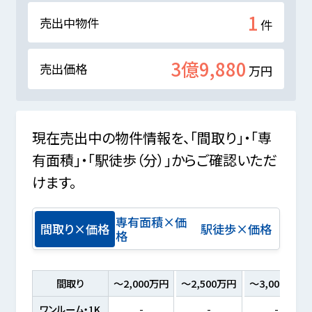
1
売出中物件
件
3億9,880
売出価格
万円
現在売出中の物件情報を、「間取り」・「専
有面積」・「駅徒歩（分）」からご確認いただ
けます。
専有面積×価
間取り×価格
駅徒歩×価格
格
間取り
～2,000万円
～2,500万円
～3,000万円
ワンルーム・1K
-
-
-