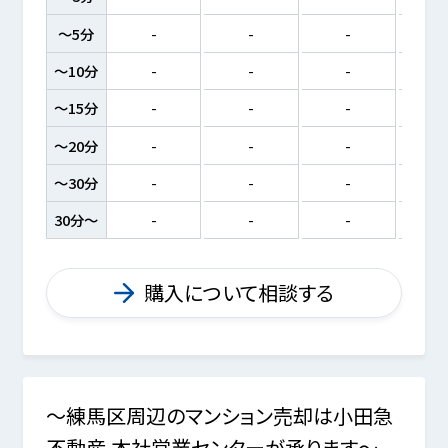
～5分
-
-
-
～10分
-
-
-
～15分
-
-
-
～20分
-
-
-
～30分
-
-
-
30分～
-
-
-
購入について相談する
～練馬区周辺のマンション売却は小田急
不動産 本社営業センターが承ります～