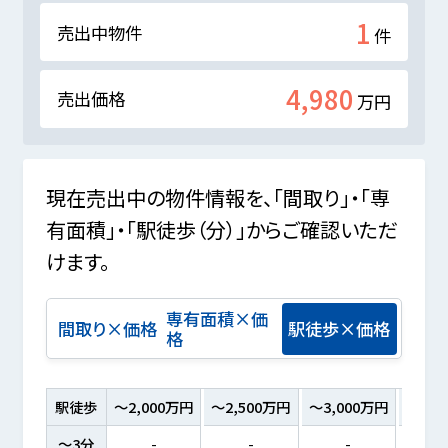
1
売出中物件
件
4,980
売出価格
万円
現在売出中の物件情報を、「間取り」・「専
有面積」・「駅徒歩（分）」からご確認いただ
けます。
専有面積×価
間取り×価格
駅徒歩×価格
格
駅徒歩
～2,000万円
～2,500万円
～3,000万円
～3,5
～3分
-
-
-